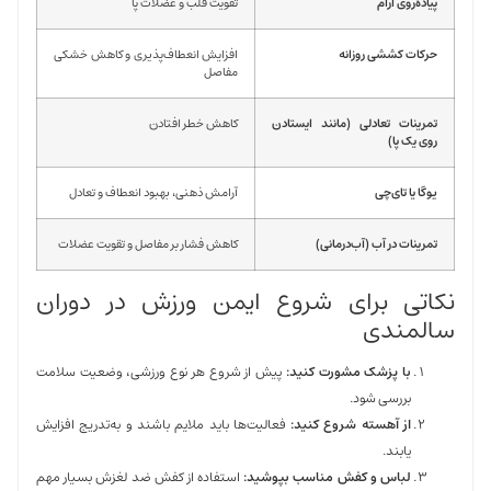
پیاده‌روی آرام
تقویت قلب و عضلات پا
حرکات کششی روزانه
افزایش انعطاف‌پذیری و کاهش خشکی
مفاصل
تمرینات تعادلی (مانند ایستادن
کاهش خطر افتادن
روی یک پا)
یوگا یا تای‌چی
آرامش ذهنی، بهبود انعطاف و تعادل
تمرینات در آب (آب‌درمانی)
کاهش فشار بر مفاصل و تقویت عضلات
نکاتی برای شروع ایمن ورزش در دوران
سالمندی
با پزشک مشورت کنید:
پیش از شروع هر نوع ورزشی، وضعیت سلامت
بررسی شود.
از آهسته شروع کنید:
فعالیت‌ها باید ملایم باشند و به‌تدریج افزایش
یابند.
لباس و کفش مناسب بپوشید:
استفاده از کفش ضد لغزش بسیار مهم