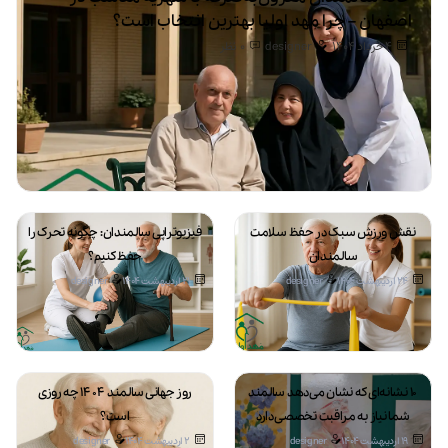
اصفهان – چرا مهد اولیا بهترین انتخاب است؟
4 خرداد 1404
designer
0
نظر
نقش ورزش سبک در حفظ سلامت
فیزیوتراپی سالمندان: چگونه تحرک را
سالمندان
حفظ کنیم؟
24 اردیبهشت 1404
designer
21 اردیبهشت 1404
designer
۱۰ نشانه‌ای که نشان می‌دهد سالمند
روز جهانی سالمند ۱۴۰۴ چه روزی
شما نیاز به مراقبت تخصصی دارد
است؟
19 اردیبهشت 1404
designer
2 اردیبهشت 1404
designer