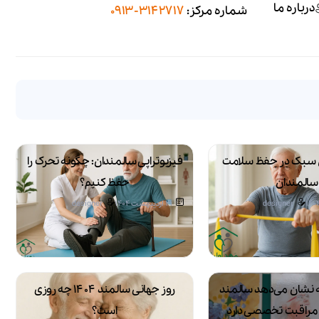
درباره ما
شماره مرکز:
3142717-0913
سبک در حفظ سلامت
فیزیوتراپی سالمندان: چگونه تحرک را
سالمندان
حفظ کنیم؟
designer
21 اردیبهشت 1404
designer
 که نشان می‌دهد سالمند
روز جهانی سالمند ۱۴۰۴ چه روزی
ه مراقبت تخصصی دارد
است؟