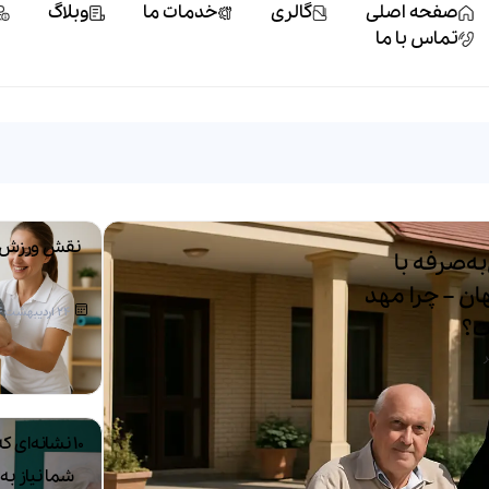
صفحه اصلی
گالری
خدمات ما
وبلاگ
تماس با ما
نقش ورزش 
ه‌صرفه با
ن – چرا مهد
24 اردیبهشت 1404
ت؟
۱۰ نشانه‌ای
شما نیاز ب