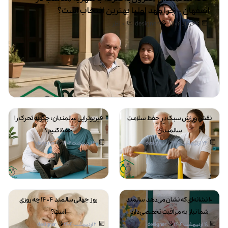
اصفهان – چرا مهد اولیا بهترین انتخاب است؟
4 خرداد 1404
designer
0
نظر
نقش ورزش سبک در حفظ سلامت
فیزیوتراپی سالمندان: چگونه تحرک را
سالمندان
حفظ کنیم؟
24 اردیبهشت 1404
designer
21 اردیبهشت 1404
designer
۱۰ نشانه‌ای که نشان می‌دهد سالمند
روز جهانی سالمند ۱۴۰۴ چه روزی
شما نیاز به مراقبت تخصصی دارد
است؟
19 اردیبهشت 1404
designer
2 اردیبهشت 1404
designer