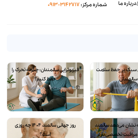
درباره ما
شماره مرکز:
3142717-0913
سبک در حفظ سلامت
فیزیوتراپی سالمندان: چگونه تحرک را
سالمندان
حفظ کنیم؟
designer
21 اردیبهشت 1404
designer
 که نشان می‌دهد سالمند
روز جهانی سالمند ۱۴۰۴ چه روزی
ه مراقبت تخصصی دارد
است؟