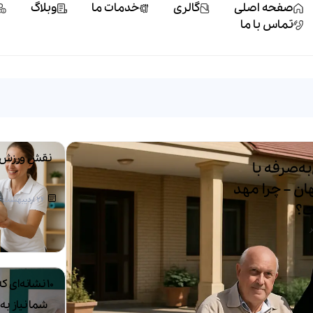
صفحه اصلی
گالری
خدمات ما
وبلاگ
تماس با ما
نقش ورزش 
ه‌صرفه با
ن – چرا مهد
24 اردیبهشت 1404
ت؟
۱۰ نشانه‌ای
شما نیاز ب