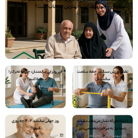
اصفهان – چرا مهد اولیا بهترین انتخاب است؟
4 خرداد 1404
designer
0
نظر
نقش ورزش سبک در حفظ سلامت
فیزیوتراپی سالمندان: چگونه تحرک را
سالمندان
حفظ کنیم؟
24 اردیبهشت 1404
designer
21 اردیبهشت 1404
designer
۱۰ نشانه‌ای که نشان می‌دهد سالمند
روز جهانی سالمند ۱۴۰۴ چه روزی
شما نیاز به مراقبت تخصصی دارد
است؟
19 اردیبهشت 1404
designer
2 اردیبهشت 1404
designer